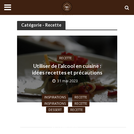
Catégorie - Recette
RECETTE
Utiliser de l’alcool en cuisine :
idées recettes et précautions
31 mai 2023
INSPIRATIONS
RECETTE
INSPIRATIONS
RECETTE
Quelles sont les recettes
DESSERT
RECETTE
Les herbes aromatiques à
cajuns phares ?
La recette de Cyril Lignac pour
l’honneur !
26 juillet 2018
la Saint-Valentin
14 juin 2018
14 février 2018