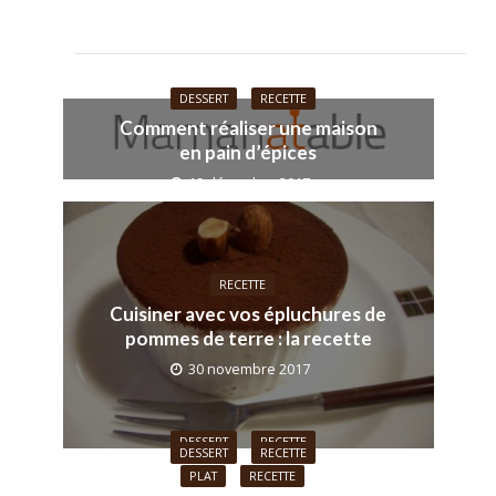
DESSERT
RECETTE
Comment réaliser une maison
en pain d’épices
19 décembre 2017
RECETTE
Cuisiner avec vos épluchures de
pommes de terre : la recette
30 novembre 2017
DESSERT
RECETTE
DESSERT
RECETTE
Crumble revisité aux abricots
PLAT
RECETTE
Le Blondie : la recette inratable