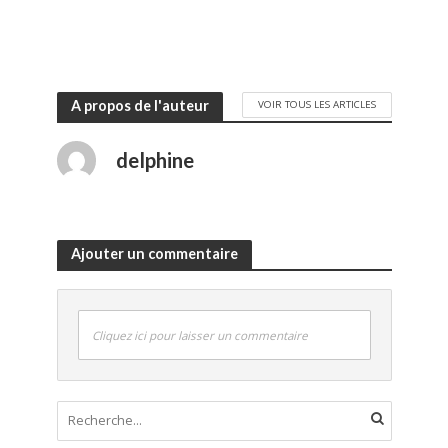
Les meilleurs desserts du
smoothies sains et
Sud-Ouest, à déguster
goûteux ?
sans modération
30 avril 2020
27 mai 2019
A propos de l'auteur
VOIR TOUS LES ARTICLES
delphine
Ajouter un commentaire
Cliquez ici pour laisser un commentaire