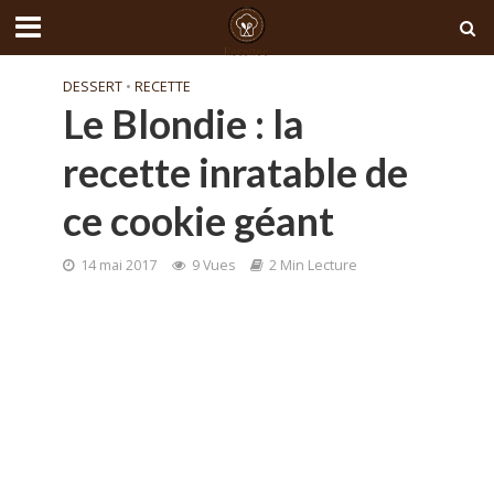
DESSERT
•
RECETTE
Le Blondie : la
recette inratable de
ce cookie géant
14 mai 2017
9 Vues
2 Min Lecture