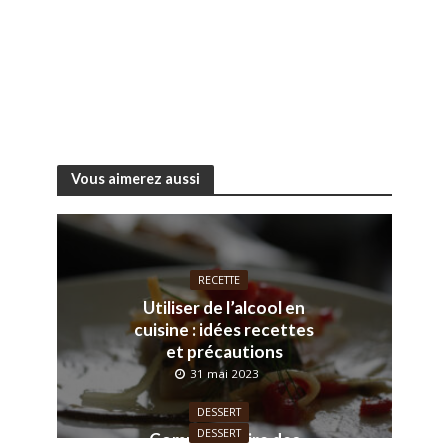
Vous aimerez aussi
RECETTE
Utiliser de l’alcool en
cuisine : idées recettes
et précautions
31 mai 2023
DESSERT
DESSERT
Comment faire des