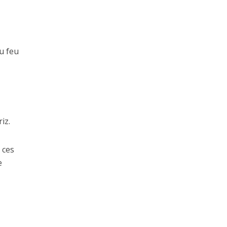
du feu
iz.
 ces
e