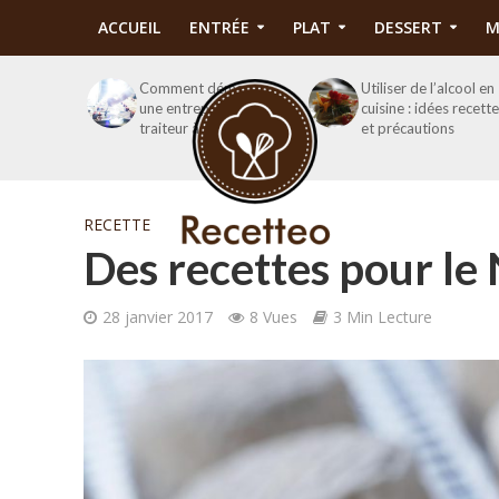
ACCUEIL
ENTRÉE
PLAT
DESSERT
M
Comment démarrer
Utiliser de l’alcool en
une entreprise de
cuisine : idées recett
traiteur à domicile ?
et précautions
RECETTE
Des recettes pour le 
28 janvier 2017
8 Vues
3 Min Lecture