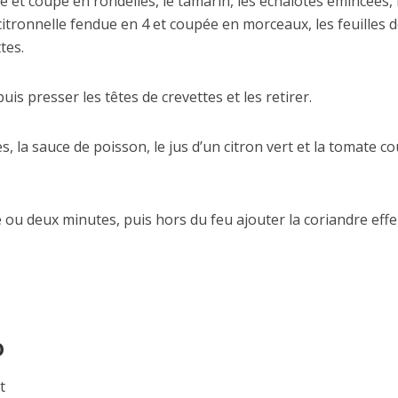
t coupé en rondelles, le tamarin, les échalotes émincées, l’
 citronnelle fendue en 4 et coupée en morceaux, les feuilles 
tes.
is presser les têtes de crevettes et les retirer.
s, la sauce de poisson, le jus d’un citron vert et la tomate c
 ou deux minutes, puis hors du feu ajouter la coriandre effe
o
t