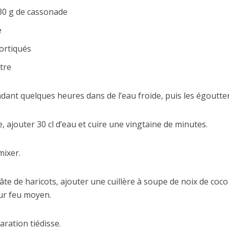
30 g de cassonade
e
ortiqués
utre
dant quelques heures dans de l’eau froide, puis les égoutter
 ajouter 30 cl d’eau et cuire une vingtaine de minutes.
mixer.
te de haricots, ajouter une cuillère à soupe de noix de coco
ur feu moyen.
ration tiédisse.