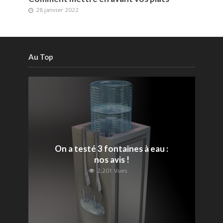
28 janvier 2022
Au Top
On a testé 3 fontaines à eau :
nos avis !
2,201 Vues