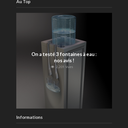
Au Top
On a testé 3 fontaines à eau :
nos avis !
2,201 Vues
Informations