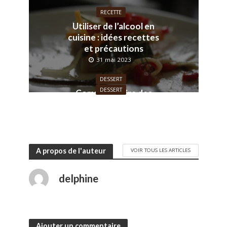
RECETTE
Utiliser de l’alcool en
cuisine : idées recettes
et précautions
31 mai 2023
DESSERT
DESSERT
Comment faire des
Les meilleurs desserts du
smoothies sains et
Sud-Ouest, à déguster
goûteux ?
sans modération
30 avril 2020
27 mai 2019
A propos de l'auteur
VOIR TOUS LES ARTICLES
delphine
Ajouter un commentaire