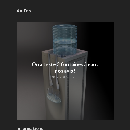
Au Top
On a testé 3 fontaines à eau :
nos avis !
2,201 Vues
Informations