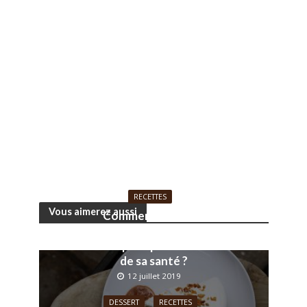
RECETTES
Vous aimerez aussi
Comment faire ses
propres jus de fruits et
sodas pour prendre soin
de sa santé ?
12 juillet 2019
DESSERT
RECETTES