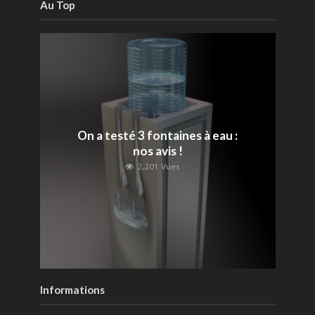
Au Top
On a testé 3 fontaines à eau :
nos avis !
2,201 Vues
Informations