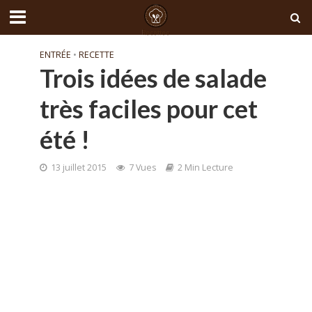
ENTRÉE
•
RECETTE
Trois idées de salade
très faciles pour cet
été !
13 juillet 2015
7 Vues
2 Min Lecture