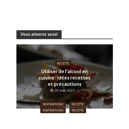
Vous aimerez aussi
RECETTE
Utiliser de l’alcool en
cuisine : idées recettes
et précautions
31 mai 2023
INSPIRATIONS
RECETTE
INSPIRATIONS
RECETTE
Quelles sont les recettes
Les herbes aromatiques à
cajuns phares ?
l’honneur !
26 juillet 2018