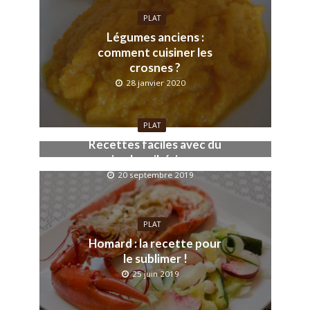
PLAT
Légumes anciens :
comment cuisiner les
crosnes ?
28 janvier 2020
PLAT
Recettes faciles avec du
jambon ibérique
20 septembre 2019
PLAT
Homard : la recette pour
le sublimer !
25 juin 2019