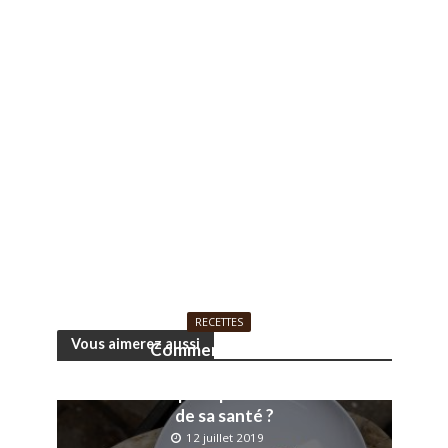
RECETTES
Vous aimerez aussi
Comment faire ses
propres jus de fruits et
sodas pour prendre soin
de sa santé ?
12 juillet 2019