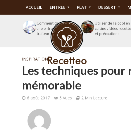
ACCUEIL
ENTRÉE
PLAT
DESSERT
M
Comment démarrer
Utiliser de l’alcool en
une entreprise de
cuisine : idées recett
traiteur à domicile ?
et précautions
INSPIRATIONS
Les techniques pour 
mémorable
6 août 2017
5 Vues
2 Min Lecture