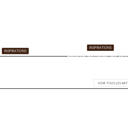
INSPIRATIONS
INSPIRATIONS
Recettes de saison : est-ce f
t mettre en avant vos
de cuisiner en fonction de 
plats
saisonnalité ?
28 janvier 2022
3 septembre 2021
VOIR TOUS LES ART