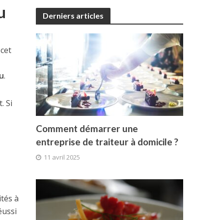
u
Derniers articles
 cet
eu
.
. Si
Comment démarrer une
entreprise de traiteur à domicile ?
11 avril 2025
ités à
éussi