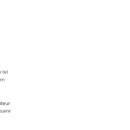
 tel
 en
iteur
saire