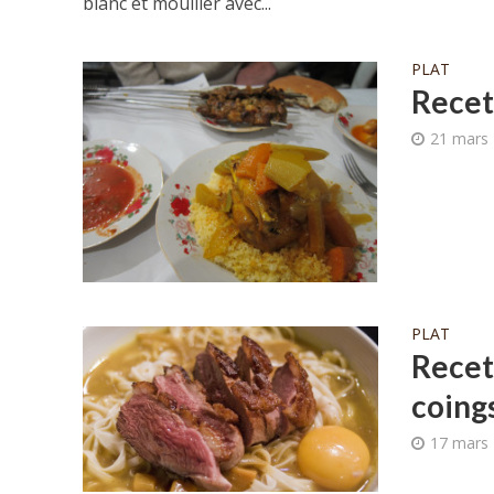
blanc et mouiller avec...
PLAT
Recet
21 mars
PLAT
Recet
coing
17 mars