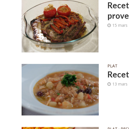
Recet
prove
15 mars
PLAT
Recet
13 mars
PLAT
REC