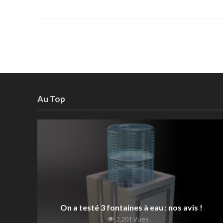
Au Top
On a testé 3 fontaines à eau : nos avis !
2,201 Vues