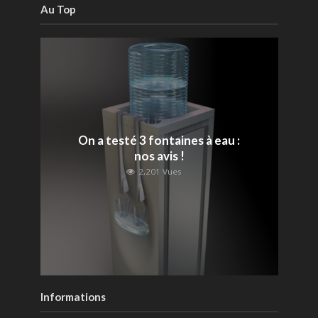
Au Top
On a testé 3 fontaines à eau :
nos avis !
2,201 Vues
Informations