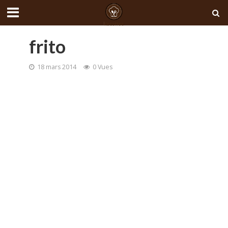
frito
18 mars 2014
0 Vues