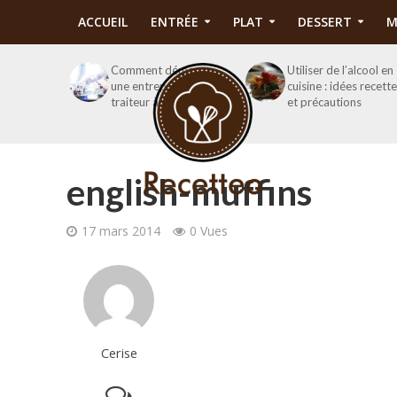
ACCUEIL
ENTRÉE
PLAT
DESSERT
M
Comment démarrer
Utiliser de l’alcool en
une entreprise de
cuisine : idées recett
traiteur à domicile ?
et précautions
english-muffins
17 mars 2014
0 Vues
Cerise