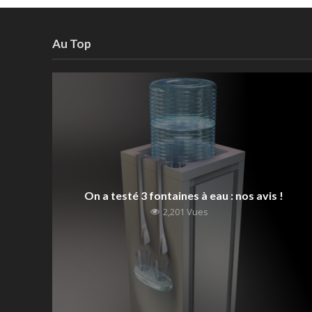
Au Top
On a testé 3 fontaines à eau : nos avis !
2,201 Vues