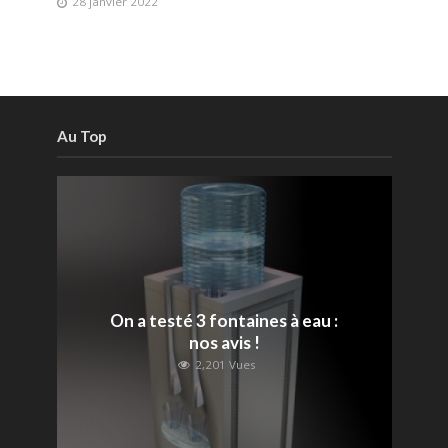
28 janvier 2022
Au Top
On a testé 3 fontaines à eau :
nos avis !
2,201 Vues