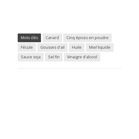
Mots clés
Canard
Cinq épices en poudre
Fécule
Gousses d'ail
Huile
Miel liquide
Sauce soja
Sel fin
Vinaigre d'alcool