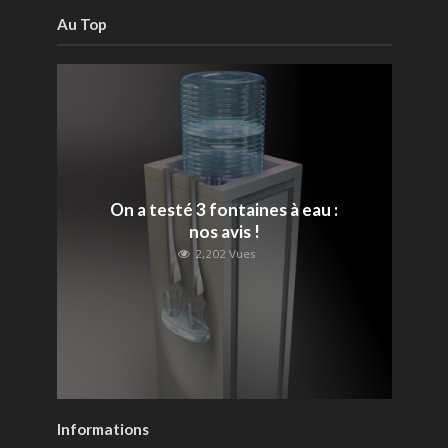
Au Top
On a testé 3 fontaines à eau :
nos avis !
2,202 Vues
Informations