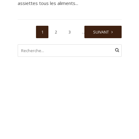
assiettes tous les aliments...
1
2
3
…
SUIVANT
36